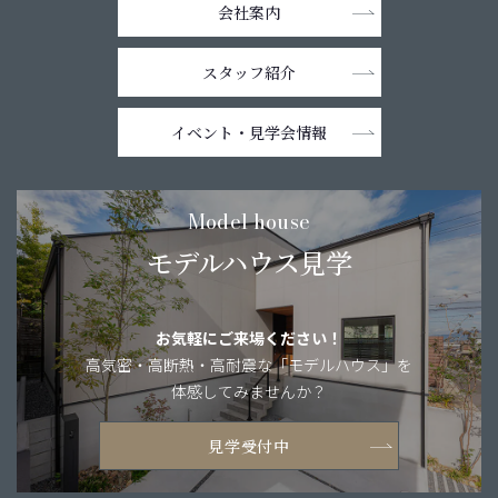
会社案内
スタッフ紹介
イベント・
見学会情報
Model house
モデルハウス見学
お気軽にご来場ください！
高気密・高断熱・
高耐震な「モデルハウス」を
体感してみませんか？
見学受付中