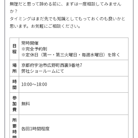
無理だと思って諦める前に、まずは一度相談してみません
か？
タイミングはまだ先でも知識としてもっておくのも良いかと
思います。お気軽にご相談ください。
常時開催
日
※完全予約制
程
※定休日（第一・第三火曜日・毎週水曜日）を除く
場
京都府宇治市広野町西裏9番地7
所
弊社ショールームにて
時
10:00～18:00
間
参
加
無料
費
所
要
各回1時間程度
時
間