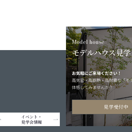
Model house
モデルハウス見学
お気軽にご来場ください！
高気密・高断熱・
高耐震な「モ
体感してみませんか？
見学受付中
イベント・
見学会情報