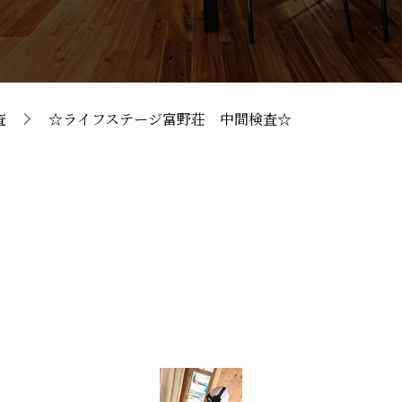
査
☆ライフステージ富野荘 中間検査☆