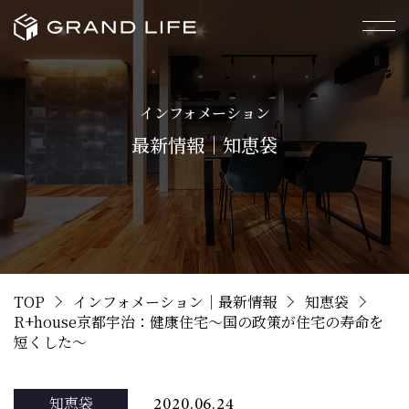
インフォメーション
最新情報｜知恵袋
TOP
インフォメーション｜最新情報
知恵袋
R+house京都宇治：健康住宅～国の政策が住宅の寿命を
短くした～
知恵袋
2020.06.24