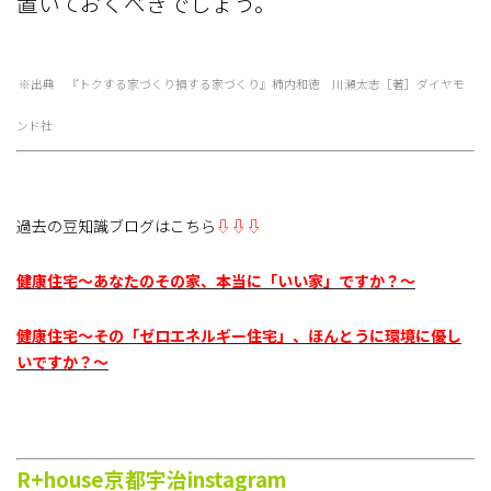
置いておくべきでしょう。
※出典 『トクする家づくり損する家づくり』柿内和徳 川瀬太志［著］ダイヤモ
ンド社
過去の豆知識ブログはこちら
⇩⇩⇩
健康住宅～あなたのその家、本当に「いい家」ですか？～
健康住宅～その「ゼロエネルギー住宅」、ほんとうに環境に優し
いですか？～
R+house京都宇治i
nstagram