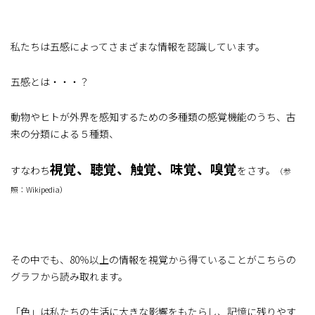
私たちは五感によってさまざまな情報を認識しています。
五感とは・・・？
動物やヒトが外界を感知するための多種類の感覚機能のうち、古
来の分類による５種類、
視覚、聴覚、触覚、味覚、嗅覚
すなわち
をさす。
（参
照：Wikipedia）
その中でも、80％以上の情報を視覚から得ていることがこちらの
グラフから読み取れます。
「色」は私たちの生活に大きな影響をもたらし、記憶に残りやす