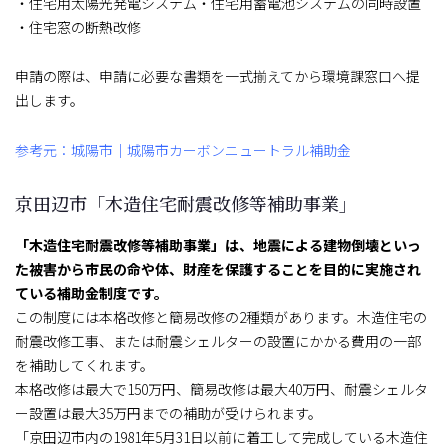
・住宅用太陽光発電システム・住宅用蓄電池システムの同時設置
・住宅窓の断熱改修
申請の際は、申請に必要な書類を一式揃えてから環境課窓口へ提
出します。
参考元：城陽市｜城陽市カーボンニュートラル補助金
京田辺市「木造住宅耐震改修等補助事業」
「木造住宅耐震改修等補助事業」は、地震による建物倒壊といっ
た被害から市民の命や体、財産を保護することを目的に実施され
ている補助金制度です。
この制度には本格改修と簡易改修の2種類があります。木造住宅の
耐震改修工事、または耐震シェルターの設置にかかる費用の一部
を補助してくれます。
本格改修は最大で150万円、簡易改修は最大40万円、耐震シェルタ
ー設置は最大35万円までの補助が受けられます。
「京田辺市内の1981年5月31日以前に着工して完成している木造住