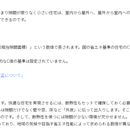
つまり隙間が限りなく小さい住宅は、室内から屋外へ、屋外から室内へ
プできるのです。
（相当隙間面積）」という数値で表されます。国の省エネ基準の住宅のC
体的なC値の基準は設定されていません。
改正について」
です。快適な住宅を実現させるには、断熱性もセットで確保しておく必
熱は隙間だけでなく壁や窓、床など「外皮」に伝って出入りします。そこ
るのです。そして、断熱性を保つには隙間が少ない環境が欠かせません。
っており、地域の気候や目指す省エネ性能によって求められる数値が異