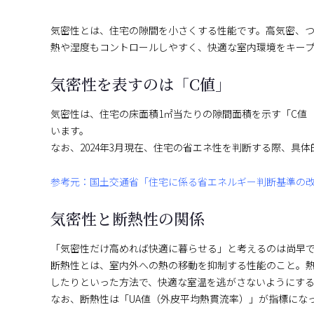
気密性とは、住宅の隙間を小さくする性能です。高気密、
熱や湿度もコントロールしやすく、快適な室内環境をキー
気密性を表すのは「C値」
気密性は、住宅の床面積1㎡当たりの隙間面積を示す「C値
います。
なお、2024年3月現在、住宅の省エネ性を判断する際、具
参考元：国土交通省「住宅に係る省エネルギー判断基準の
気密性と断熱性の関係
「気密性だけ高めれば快適に暮らせる」と考えるのは尚早
断熱性とは、室内外への熱の移動を抑制する性能のこと。
したりといった方法で、快適な室温を逃がさないようにす
なお、断熱性は「UA値（外皮平均熱貫流率）」が指標にな