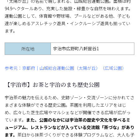
「太陽が丘」の名前で親しまれる、山城総合運動公園。面積は約
94.9ヘクタールあり、充実した施設・緑豊かな自然を味わえます。
運動公園として、体育館や野球場、プールなどがある他、子ども
達が楽しめるアスレチック遊具・インクルーシブ遊具も揃ってい
ます。
宇治市広野町八軒屋谷1
所在地
参考元：京都府｜山城総合運動公園（太陽が丘）（広域公園）
【宇治市】お茶と宇治のまち歴史公園
宇治茶の魅力を伝えるため、史跡ゾーン・交流ゾーンに分かれてさ
まざまな体験ができる歴史公園。茶園を利用したエリアをはじ
め、広々した芝生広場やマルシェなどが開催できる広場が広がっ
ています。
また、公園のなかには宇治茶の歴史や文化を学べるミ
ュージアム、レストランなどが入っている交流館「茶づな」があり
ます。
茶臼から抹茶づくりができる体験プログラムなど、大人も子