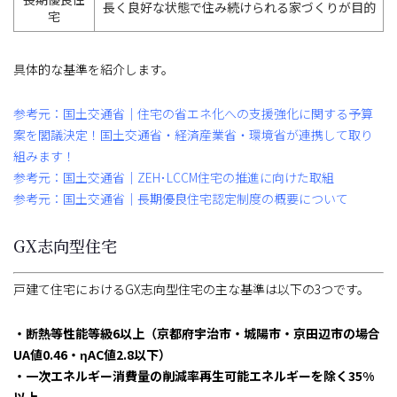
長く良好な状態で住み続けられる家づくりが目的
宅
具体的な基準を紹介します。
参考元：国土交通省｜住宅の省エネ化への支援強化に関する予算
案を閣議決定！国土交通省・経済産業省・環境省が連携して取り
組みます！
参考元：国土交通省｜ZEH･LCCM住宅の推進に向けた取組
参考元：国土交通省｜長期優良住宅認定制度の概要について
GX志向型住宅
戸建て住宅におけるGX志向型住宅の主な基準は以下の3つです。
・断熱等性能等級6以上（京都府宇治市・城陽市・京田辺市の場合
UA値0.46・ηAC値2.8以下）
・一次エネルギー消費量の削減率再生可能エネルギーを除く35%
以上