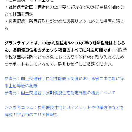
・維持保全計画：構造体力上主要な部分などの定期点検や補修な
どの計画を策定
・災害配慮：所管行政庁が定めた災害リスクに応じた措置を講じ
る
グランライフでは、GX志向型住宅やZEH水準の断熱性能はもちろ
ん、長期優良住宅のチェック項目のすべてに対応可能です。
補助金
や税制面の控除などの対象にもなる高性能住宅を取り入れるため
のサポートもしているので、是非お気軽にご相談ください。
参考元：国土交通省｜住宅性能表示制度における省エネ性能に係
る上位等級の創設
参考元：国土交通省｜長期優良住宅認定制度の概要について
＞＞参考コラム：長期優良住宅とは？メリットや申請方法などを
解説！宇治市のエリア情報も