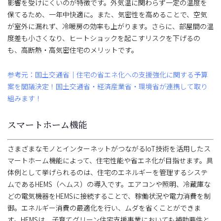
影響を受けにくいのが特徴です。外気温に関わらず一定の温度を
保てるため、一年中快適に。また、気密性を高めることで、空気
が室外に漏れず、冷暖房の効率も上がります。さらに、部屋間の温
度差も小さくなり、ヒートショックを起こすリスクを下げるの
も、高断熱・高気密住宅のメリットです。
参考元：国土交通省｜住宅の省エネ化への支援強化に関する予算
案を閣議決定！国土交通省・経済産業省・環境省が連携して取り
組みます！
スマートホーム機能
さまざまなモノとインターネットがつながるIoT技術を活用したス
マートホーム機能によって、住宅性能や省エネ化が目指せます。具
体例として挙げられるのは、住宅のエネルギーを管理するシステ
ムであるHEMS（ヘムス）の導入です。エアコンや照明、冷蔵庫な
どの電気機器をHEMSに接続することで、稼働状況や電力消費を制
御。エネルギー消費の最適化を行い、ムダを省くことができま
す。HEMSは、子育てグリーン住宅支援事業においても補助要件と