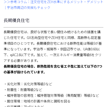
＞＞参考コラム：注文住宅をZEH水準にするメリット・デメリット
｜宇治市周辺の気候もチェック
長期優良住宅
長期優良住宅は、良好な状態で長い間住み続けるための措置を講
じた住宅です。GX志向型住宅やZEH住宅と同様、高断熱も認定基
準項目のひとつです。長期優良住宅における断熱性能は等級5が基
準になっています。宇治市・城陽市・京田辺市では、UA値0.60以
下、ηAC2.8以下です。加えて、一次エネルギー消費量等級6をクリ
アする必要があります。
長期優良住宅の場合、断熱性能を含む省エネ性に加えて以下の7つ
の基準が設けられています。
・劣化対策：劣化対策等級3など
・耐震性：耐震等級2など
・維持管理の容易性：維持管理対策等級（専用配管）等級3など
・居住環境：地域の計画や条例と調和を図る
・住戸面積：75㎡以上など