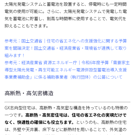
太陽光発電システムと蓄電池を設置すると、停電時にも一定時間
電気の使用が可能に。さらに、太陽光発電システムで発電した電
気を蓄電池に貯蓄し、割高な時間帯に使用することで、電気代を
抑えることもできます。
参考元：国土交通省｜住宅の省エネ化への支援強化に関する予算
案を閣議決定！国土交通省・経済産業省・環境省が連携して取り
組みます！
参考元：経済産業省 資源エネルギー庁｜令和6年度予算「需要家主
導型太陽光発電・再生可能エネルギー電源併設型蓄電池導入支援
事業費補助金」に係る補助事業者（執行団体）の公募について
高断熱・高気密構造
GX志向型住宅は、高断熱・高気密な構造を持っているのも特徴の
一つです。
高断熱・高気密住宅は、住宅の省エネ化の実現だけで
なく、快適性の確保にも役立ちます。
というのも、高断熱の住宅
は、外壁や天井裏、床下などに断熱材を用いることで、外気温の