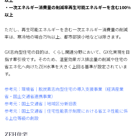
・一次エネルギー消費量の削減率再生可能エネルギーを含む100%
以上
ただし、再生可能エネルギーを含む一次エネルギー消費量の削減
率は、寒冷地の場合75％以上、都市部狭小地などは除きます。
GX志向型住宅の目的は、くらし関連分野において、GX化実現を目
指す牽引役です。そのため、温室効果ガス排出量の削減や住宅の
省エネ化へ向けたZEH水準を大きく上回る基準が設定されていま
す。
参考元：環境省｜脱炭素志向型住宅の導入支援事業（経済産業
省・国土交通省連携事業）
参考元：国土交通省｜地域区分新旧表
参考元：国土交通省｜住宅性能表示制度における省エネ性能に係
る上位等級の創設
ZEH住宅