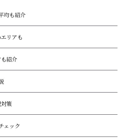
平均も紹介
めエリアも
アも紹介
説
犯対策
チェック