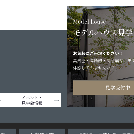
Model house
モデルハウス見学
お気軽にご来場ください！
高気密・高断熱・
高耐震な「モ
体感してみませんか？
見学受付中
イベント・
見学会情報